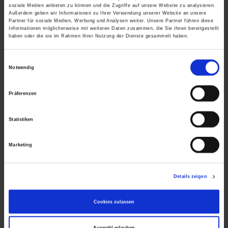
soziale Medien anbieten zu können und die Zugriffe auf unsere Website zu analysieren.
Außerdem geben wir Informationen zu Ihrer Verwendung unserer Website an unsere
Partner für soziale Medien, Werbung und Analysen weiter. Unsere Partner führen diese
Informationen möglicherweise mit weiteren Daten zusammen, die Sie ihnen bereitgestellt
haben oder die sie im Rahmen Ihrer Nutzung der Dienste gesammelt haben.
Sie hatten einen Unfall?
E
Notwendig
i
Sie brauchen Hilfe? Wir beraten Sie gern.
n
Präferenzen
w
Zum Kontakt
i
Statistiken
l
l
Marketing
i
g
u
Details zeigen
n
g
Cookies zulassen
s
a
Auswahl erlauben